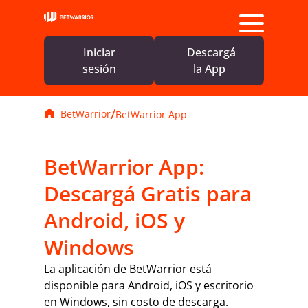
Iniciar
Descargá
sesión
la App
BetWarrior
BetWarrior App
BetWarrior App:
Descargá Gratis para
Android, iOS y
Windows
La aplicación de BetWarrior está
disponible para Android, iOS y escritorio
en Windows, sin costo de descarga.