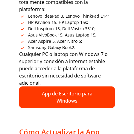
totalmente compatibles con la
plataforma:
Lenovo IdeaPad 3, Lenovo ThinkPad E14;
HP Pavilion 15, HP Laptop 15s;
Dell Inspiron 15, Dell Vostro 3510;
Asus VivoBook 15, Asus Laptop 15;
Acer Aspire 5, Acer Nitro 5;
Samsung Galaxy Book2.
Cualquier PC o laptop con Windows 7 o
superior y conexión a internet estable
puede acceder a la plataforma de
escritorio sin necesidad de software
adicional.
App de Escritorio para
Windows
Cómo Actualizar la App