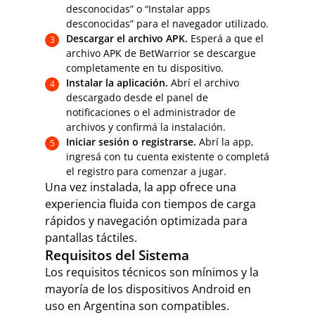
desconocidas” o “Instalar apps
desconocidas” para el navegador utilizado.
Descargar el archivo APK.
Esperá a que el
archivo APK de BetWarrior se descargue
completamente en tu dispositivo.
Instalar la aplicación.
Abrí el archivo
descargado desde el panel de
notificaciones o el administrador de
archivos y confirmá la instalación.
Iniciar sesión o registrarse.
Abrí la app,
ingresá con tu cuenta existente o completá
el registro para comenzar a jugar.
Una vez instalada, la app ofrece una
experiencia fluida con tiempos de carga
rápidos y navegación optimizada para
pantallas táctiles.
Requisitos del Sistema
Los requisitos técnicos son mínimos y la
mayoría de los dispositivos Android en
uso en Argentina son compatibles.