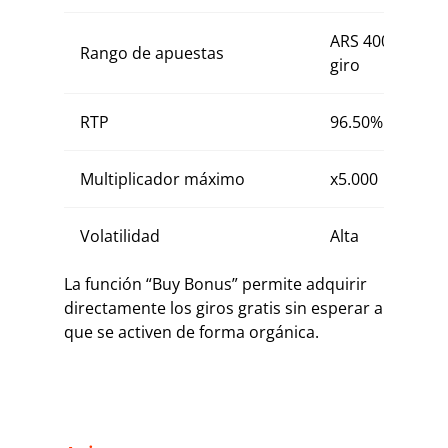
ARS 400 – ARS 
Rango de apuestas
giro
RTP
96.50%
Multiplicador máximo
x5.000
Volatilidad
Alta
La función “Buy Bonus” permite adquirir
directamente los giros gratis sin esperar a
que se activen de forma orgánica.