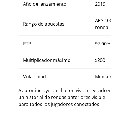
Año de lanzamiento
2019
ARS 100 – ARS 
Rango de apuestas
ronda
RTP
97.00%
Multiplicador máximo
x200
Volatilidad
Media-Alta
Aviator incluye un chat en vivo integrado y
un historial de rondas anteriores visible
para todos los jugadores conectados.