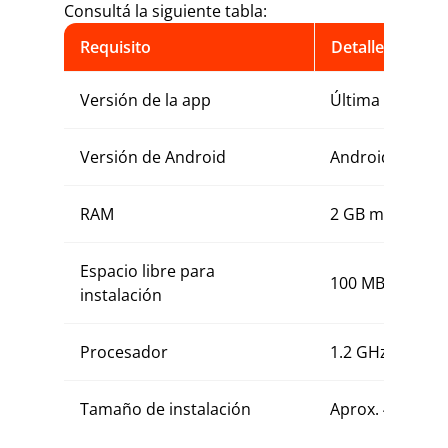
Consultá la siguiente tabla:
Requisito
Detalle
Versión de la app
Última versión 
Versión de Android
Android 6.0 o s
RAM
2 GB mínimo
Espacio libre para
100 MB mínimo
instalación
Procesador
1.2 GHz o super
Tamaño de instalación
Aprox. 40 MB