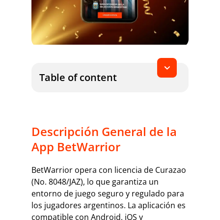
Table of content
Descripción General de la App
BetWarrior
Capturas de Pantalla de la App
BetWarrior
Descripción General de la
Descargá la App BetWarrior para
App BetWarrior
Android
Descargá la App BetWarrior para
BetWarrior opera con licencia de Curazao
iOS
(No. 8048/JAZ), lo que garantiza un
Descargá la App BetWarrior para
entorno de juego seguro y regulado para
Windows
los jugadores argentinos. La aplicación es
Cómo Actualizar la App BetWarrior
compatible con Android, iOS y