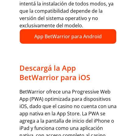
intentá la instalación de todos modos, ya
que la compatibilidad depende de la
versión del sistema operativo y no
exclusivamente del modelo.
App BetWarrior para Android
Descargá la App
BetWarrior para iOS
BetWarrior ofrece una Progressive Web
App (PWA) optimizada para dispositivos
iOS, dado que el casino no cuenta con una
app nativa en la App Store. La PWA se
agrega a la pantalla de inicio del iPhone o
iPad y funciona como una aplicación
nativa, con acceso completo al casino,