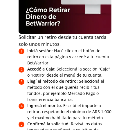
Solicitar un retiro desde tu cuenta tarda
solo unos minutos.
Iniciá sesión:
Hacé clic en el botón de
retiro en esta página y accedé a tu cuenta
BetWarrior.
Accedé a Caja:
Seleccioná la sección “Caja”
o “Retiro” desde el menú de tu cuenta.
Elegí el método de retiro:
Seleccioná el
método con el que querés recibir tus
fondos, por ejemplo Mercado Pago o
transferencia bancaria.
Ingresá el monto:
Escribí el importe a
retirar, respetando el mínimo de ARS 1.000
y el máximo habilitado para tu método.
Confirmá la solicitud:
Revisá los datos
ingresados y confirmá la solicitud de