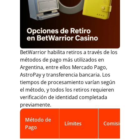
BetWarrior habilita retiros a través de los
métodos de pago más utilizados en
Argentina, entre ellos Mercado Pago,
AstroPay y transferencia bancaria. Los
tiempos de procesamiento varían según
el método, y todos los retiros requieren
verificación de identidad completada
previamente.
Método de
Límites
Comisión
Pago