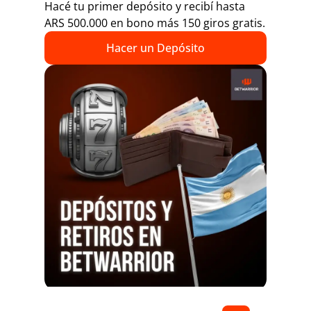
Hacé tu primer depósito y recibí hasta
ARS 500.000 en bono más 150 giros gratis.
Hacer un Depósito