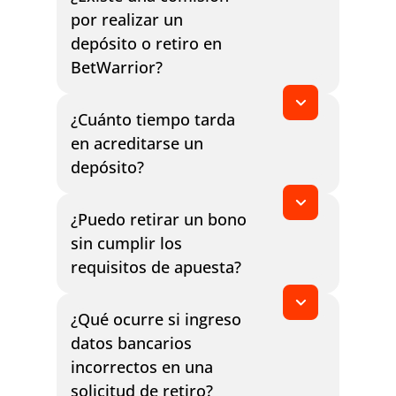
por realizar un
depósito o retiro en
BetWarrior?
¿Cuánto tiempo tarda
en acreditarse un
depósito?
¿Puedo retirar un bono
sin cumplir los
requisitos de apuesta?
¿Qué ocurre si ingreso
datos bancarios
incorrectos en una
solicitud de retiro?