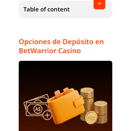
Table of content
Opciones de Depósito en
BetWarrior Casino
¿Cómo Depositar Dinero en
BetWarrior?
Opciones de Depósito en
Opciones de Retiro en BetWarrior
BetWarrior Casino
Casino
¿Cómo Retirar Dinero de
BetWarrior?
Consejos para Depósitos y Retiros
Eficientes en BetWarrior Casino
Servicio de Atención al Cliente de
BetWarrior
FAQ