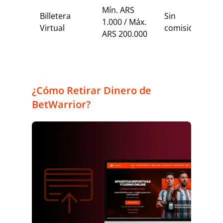
Mín. ARS
Billetera
Sin
1.000 / Máx.
Virtual
comisión
ARS 200.000
¿Cómo Retirar Dinero de
BetWarrior?