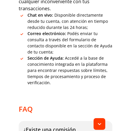
cualquier inconveniente con tus
transacciones.
Chat en vivo:
Disponible directamente
desde tu cuenta, con atención en tiempo
reducido durante las 24 horas;
Correo electrónico:
Podés enviar tu
consulta a través del formulario de
contacto disponible en la sección de Ayuda
de tu cuenta;
Sección de Ayuda:
Accedé a la base de
conocimiento integrada en la plataforma
para encontrar respuestas sobre límites,
tiempos de procesamiento y proceso de
verificación.
FAQ
¿Existe una comisión