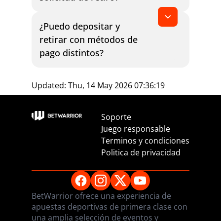
¿Puedo depositar y
retirar con métodos de
pago distintos?
Updated:
Thu, 14 May 2026 07:36:19
Soporte
Juego responsable
Terminos y condiciones
Politica de privacidad
BetWarrior ofrece una experiencia de
apuestas deportivas de primera clase con
una amplia selección de eventos y